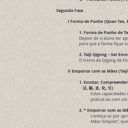
Segunda Fase
I Forma de Punho (Quan Tao,
1. Forma de Punho de Ta
Depois de o aluno ter ap
para que a forma fique s
2. Taiji Qigong – Set E
O treino do Qigong de En
II Empurrar com as Mãos (Tai
1. Escutar, Compreender,
沾, 黏, 走, 化, 引)
Estas capacidades 
praticá-las com um
2. * Empurrar com as M
Começa-se por apre
Mãos Simples”, que 