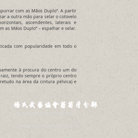
mpurrar com as Mãos Duplo”. A partir
zar a outra mão para selar o cotovelo
izontais, ascendentes, laterais e
m as Mãos Duplo” – espalhar e selar.
aticada com popularidade em todo o
utuamente à procura do centro um do
raiz, tendo sempre o próprio centro
retudo na área da cintura pélvica) e
Associação de Artes Marciais Yang Portugal
Travessa da Ordem Militar do Hospital
nº7 - 4º Dto
Falagueira