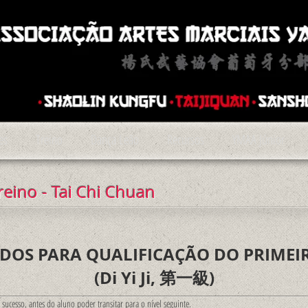
es
Treino
Dança Leão
Recursos
YMAA Júnior
reino
- Tai Chi Chuan
DOS PARA QUALIFICAÇÃO DO PRIMEI
(Di Yi Ji, 第一級)
sucesso, antes do aluno poder transitar para o nível seguinte.