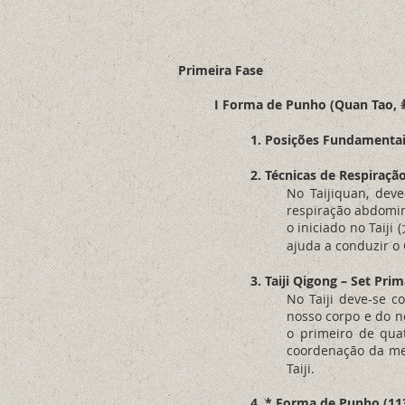
Primeira Fase
I Forma de Punho (Quan Tao,
1. Posições Fundamentai
2. Técnicas de Respiraçã
No Taijiquan, dev
respiração abdomin
o iniciado no Taij
ajuda a conduzir o
3. Taiji Qigong – Set Pr
No Taiji deve-se c
nosso corpo e do n
o primeiro de qua
coordenação da men
Taiji.
4. * Forma de Punho (11