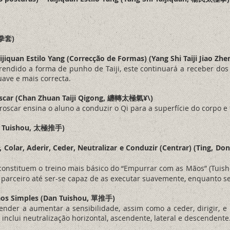
 拳套)
ijiquan Estilo Yang (Correcção de Formas) (Yang Shi Taiji Jia
rendido a forma de punho de Taiji, este continuará a receber dos 
uave e mais correcta.
nroscar (Chan Zhuan Taiji Qigong, 纏轉太極氣¥\)
roscar ensina o aluno a conduzir o Qi para a superfície do corpo
ji Tuishou, 太極推手)
 Colar, Aderir, Ceder, Neutralizar e Conduzir (Centrar) (Ting, Do
constituem o treino mais básico do “Empurrar com as Mãos” (Tuish
 parceiro até ser-se capaz de as executar suavemente, enquanto se
ãos Simples (Dan Tuishou, 單推手)
nder a aumentar a sensibilidade, assim como a ceder, dirigir, e
inclui neutralização horizontal, ascendente, lateral e descendente