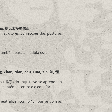
o Zheng, 楊氏太極拳矯正)
instrutores, correcções das posturas
 e também para a medula óssea.
ng, Zhan, Nian, Zou, Hua, Yin, 聽, 懂,
ou, 推手) do Taiji. Deve-se aprender a
 mantém o centro e o equilíbrio.
 neutralizar com o “Empurrar com as
.