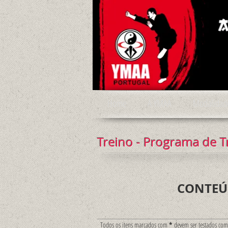
Home
A YMAA
Modalidad
Treino -
Programa de T
CONTEÚ
Todos os itens marcados com
*
devem ser testados com 