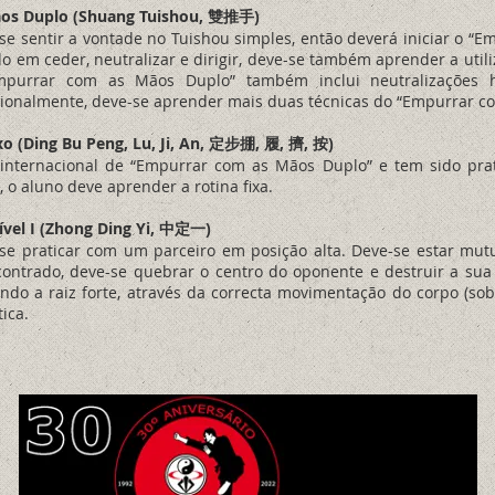
ãos Duplo (Shuang Tuishou, 雙推手)
se sentir a vontade no Tuishou simples, então deverá iniciar o “E
o em ceder, neutralizar e dirigir, deve-se também aprender a utili
mpurrar com as Mãos Duplo” também inclui neutralizações hor
ionalmente, deve-se aprender mais duas técnicas do “Empurrar co
Fixo (Ding Bu Peng, Lu, Ji, An, 定步掤, 履, 擠, 按)
 internacional de “Empurrar com as Mãos Duplo” e tem sido pr
 o aluno deve aprender a rotina fixa.
Nível I (Zhong Ding Yi, 中定一)
-se praticar com um parceiro em posição alta. Deve-se estar m
ontrado, deve-se quebrar o centro do oponente e destruir a sua 
do a raiz forte, através da correcta movimentação do corpo (sob
ica.