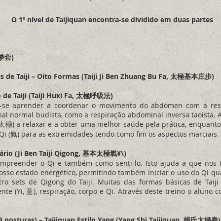
O 1º nível de Taijiquan encontra-se dividido em duas partes
 拳套)
s de Taiji – Oito Formas (Taiji Ji Ben Zhuang Bu Fa, 太極基本庄步)
o de Taiji (Taiji Huxi Fa, 太極呼吸法)
e-se aprender a coordenar o movimento do abdómen com a res
al normal budista, como a respiração abdominal inversa taoista.
i (太極) a relaxar e a obter uma melhor saúde pela prática, enquant
 Qi (氣) para as extremidades tendo como fim os aspectos marciais.
imário (Ji Ben Taiji Qigong, 基本太極氣¥\)
ompreender o Qi e também como senti-lo. Isto ajuda a que nos 
osso estado energético, permitindo também iniciar o uso do Qi qu
tro sets de Qigong do Taiji. Muitas das formas básicas de Taij
te (Yi, 意), respiração, corpo e Qi. Através deste treino o aluno 
3 posturas) – Taijiquan Estilo Yang (Yang Shi Taijiquan, 楊氏太極拳)