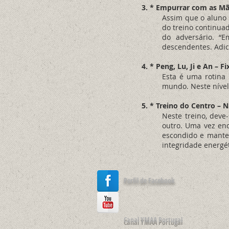
3. * Empurrar com as M
Assim que o aluno 
do treino continuad
do adversário. “E
descendentes. Adic
4. * Peng, Lu, Ji e An – 
Esta é uma rotina
mundo. Neste nível,
5. * Treino do Centro – 
Neste treino, deve
outro. Uma vez enc
escondido e manten
integridade energét
Perfil de Facebook
Canal YMAA Portugal