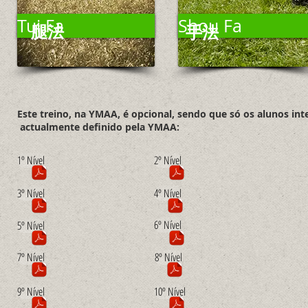
Tui Fa
Shou Fa
手法
腿法
Este treino, na YMAA, é opcional, sendo que só os alunos in
actualmente definido pela YMAA:
1º Nível
2º Nível
3º Nível
4º Nível
6º Nível
5º Nível
7º Nível
8º Nível
9º Nível
10º Nível