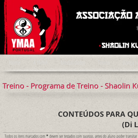
Home
A YMAA
Modalidades
Treino
Dança L
Treino -
Programa de Treino
- Shaolin 
CONTEÚDOS PARA QUA
(
Di 
Todos os itens marcados com
*
devem ser testados com sucesso, antes do aluno poder transitar 