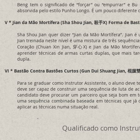
Beng tem o significado de “forçar” ou “empurrar” e B
absorvida pelo estilo Punho Longo. É um pouco diferente 
V * Jian da Mão Mortífera (Sha Shou Jian, 殺手X) Forma de Bas
Sha Shou Jian quer dizer “Jian da Mão Mortífera”. Jian 
Jian treinada neste nível é uma mistura de três sequências
Coração (Chuan Xin Jian, 穿心X) e Jian da Mão Mortífer
aprender técnicas de armas curtas duplas, que mais ta
dupla.
VI * Bastão Contra Bastões Curtos (Gun Dui Shuang Jian, 棍
Para se graduar como Instrutor Assistente, o aluno deve t
deve ser capaz de construir uma sequência de luta de a
candidato deve procurar um parceiro que seja bom em t
uma sequência combinada baseada em técnicas que já con
aplicar as técnicas numa situação real.
Qualificado como Instru