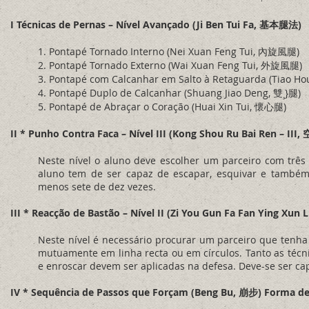
I Técnicas de Pernas – Nível Avançado (Ji Ben Tui Fa, 基本腿法)
1. Pontapé Tornado Interno (Nei Xuan Feng Tui, 內旋風腿)
2. Pontapé Tornado Externo (Wai Xuan Feng Tui, 外旋風腿)
3. Pontapé com Calcanhar em Salto à Retaguarda (Tiao 
4. Pontapé Duplo de Calcanhar (Shuang Jiao Deng, 雙¸}腿)
5. Pontapé de Abraçar o Coração (Huai Xin Tui, 懷心腿)
II * Punho Contra Faca – Nível III (Kong Shou Ru Bai Ren – 
Neste nível o aluno deve escolher um parceiro com três 
aluno tem de ser capaz de escapar, esquivar e também 
menos sete de dez vezes.
III * Reacção de Bastão – Nível II (Zi You Gun Fa Fan Ying
Neste nível é necessário procurar um parceiro que tenha
mutuamente em linha recta ou em círculos. Tanto as técni
e enroscar devem ser aplicadas na defesa. Deve-se ser ca
IV * Sequência de Passos que Forçam (Beng Bu, 崩步) Forma d